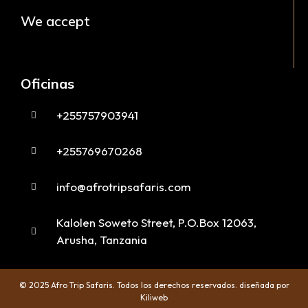
We accept
Oficinas
+255757903941
+255769670268
info@afrotripsafaris.com
Kalolen Soweto Street, P.O.Box 12063,
Arusha, Tanzania
© 2025 Afro Trip Safaris. Todos los derechos reservados. diseñada por
Kiliweb