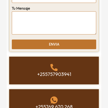
Tu Mensaje
ENVIA
+255757903941
+255769 670 268